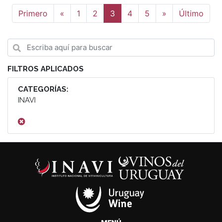
Anterior
Siguiente
Primero
«
1
2
3
4
5
»
Último
FILTROS APLICADOS
CATEGORÍAS:
INAVI