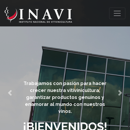
Trabajamos con pasión para hacer
crecer nuestra vitivinicultura,
Previous
Nex
garantizar productos genuinos y
enamorar al mundo con nuestros
vinos.
¡BIENVENIDOS!