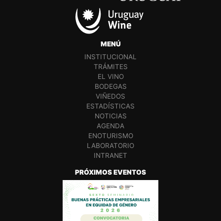
MENÚ
INSTITUCIONAL
TRÁMITES
EL VINO
BODEGAS
VIÑEDOS
ESTADÍSTICAS
NOTICIAS
AGENDA
ENOTURISMO
LABORATORIO
INTRANET
PRÓXIMOS EVENTOS