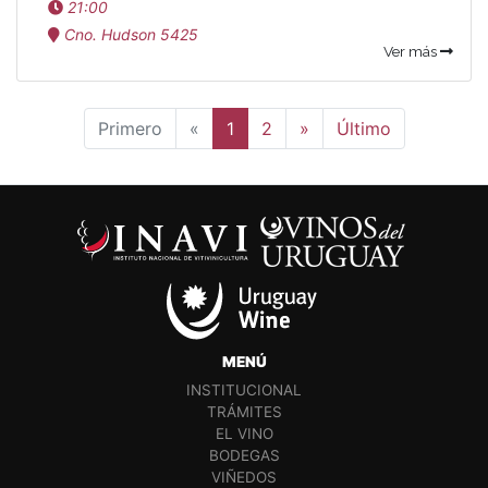
21:00
Cno. Hudson 5425
Ver más
Anterior
Siguiente
Primero
«
1
2
»
Último
MENÚ
INSTITUCIONAL
TRÁMITES
EL VINO
BODEGAS
VIÑEDOS