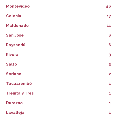
Montevideo
46
Colonia
17
Maldonado
11
San José
8
Paysandú
6
Rivera
3
Salto
2
Soriano
2
Tacuarembó
1
Treinta y Tres
1
Durazno
1
Lavalleja
1