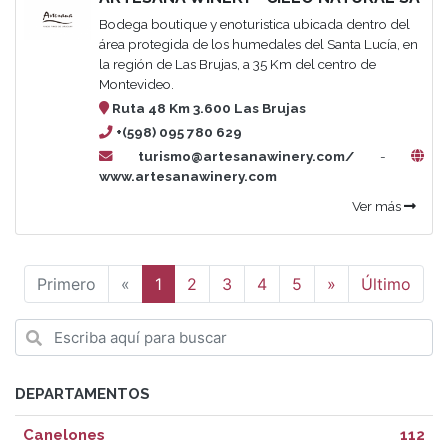
Bodega boutique y enoturistica ubicada dentro del
área protegida de los humedales del Santa Lucía, en
la región de Las Brujas, a 35 Km del centro de
Montevideo.
Ruta 48 Km 3.600 Las Brujas
+(598) 095 780 629
turismo@artesanawinery.com/
-
www.artesanawinery.com
Ver más
Anterior
Siguiente
Primero
«
1
2
3
4
5
»
Último
DEPARTAMENTOS
Canelones
112