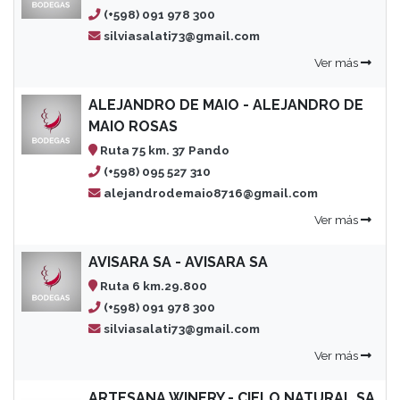
(+598) 091 978 300
silviasalati73@gmail.com
Ver más
ALEJANDRO DE MAIO - ALEJANDRO DE
MAIO ROSAS
Ruta 75 km. 37 Pando
(+598) 095 527 310
alejandrodemaio8716@gmail.com
Ver más
AVISARA SA - AVISARA SA
Ruta 6 km.29.800
(+598) 091 978 300
silviasalati73@gmail.com
Ver más
ARTESANA WINERY - CIELO NATURAL SA