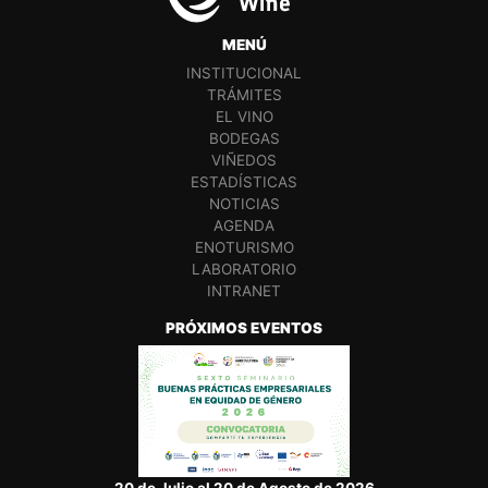
MENÚ
INSTITUCIONAL
TRÁMITES
EL VINO
BODEGAS
VIÑEDOS
ESTADÍSTICAS
NOTICIAS
AGENDA
ENOTURISMO
LABORATORIO
INTRANET
PRÓXIMOS EVENTOS
20 de Julio al 20 de Agosto de 2026