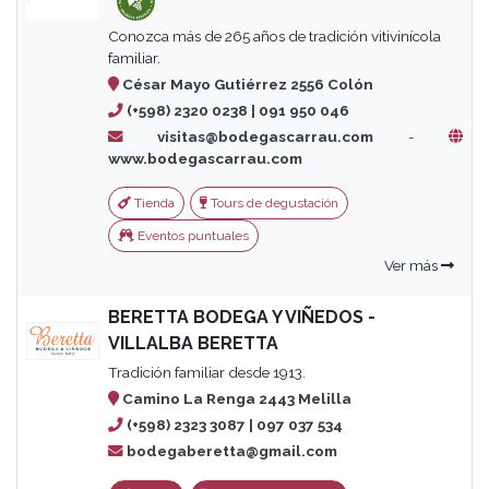
Conozca más de 265 años de tradición vitivinícola
familiar.
César Mayo Gutiérrez 2556 Colón
(+598) 2320 0238 | 091 950 046
visitas@bodegascarrau.com
-
www.bodegascarrau.com
Tienda
Tours de degustación
Eventos puntuales
Ver más
BERETTA BODEGA Y VIÑEDOS -
VILLALBA BERETTA
Tradición familiar desde 1913.
Camino La Renga 2443 Melilla
(+598) 2323 3087 | 097 037 534
bodegaberetta@gmail.com