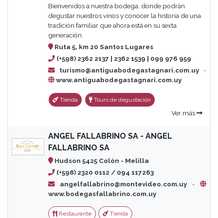
Bienvenidos a nuestra bodega, donde podrán
degustar nuestros vinos y conocer la historia de una
tradición familiar que ahora está en su sexta
generación.
Ruta 5, km 20 Santos Lugares
(+598) 2362 2137 | 2362 1539 | 099 976 959
turismo@antiguabodegastagnari.com.uy
-
www.antiguabodegastagnari.com.uy
Tienda
Tours de degustación
Ver más
ANGEL FALLABRINO SA - ANGEL
FALLABRINO SA
Hudson 5425 Colón - Melilla
(+598) 2320 0112 / 094 117263
angelfallabrino@montevideo.com.uy
-
www.bodegasfallabrino.com.uy
Restaurante
Tienda