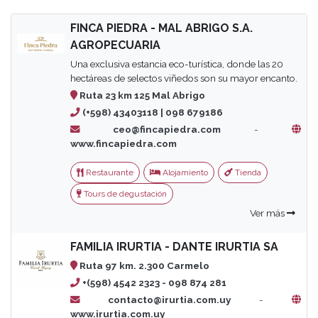
FINCA PIEDRA - MAL ABRIGO S.A.
AGROPECUARIA
Una exclusiva estancia eco-turística, donde las 20
hectáreas de selectos viñedos son su mayor encanto.
Ruta 23 km 125 Mal Abrigo
(+598) 43403118 | 098 679186
ceo@fincapiedra.com
-
www.fincapiedra.com
Restaurante
Alojamiento
Tienda
Tours de degustación
Ver más
FAMILIA IRURTIA - DANTE IRURTIA SA
Ruta 97 km. 2.300 Carmelo
+(598) 4542 2323 - 098 874 281
contacto@irurtia.com.uy
-
www.irurtia.com.uy