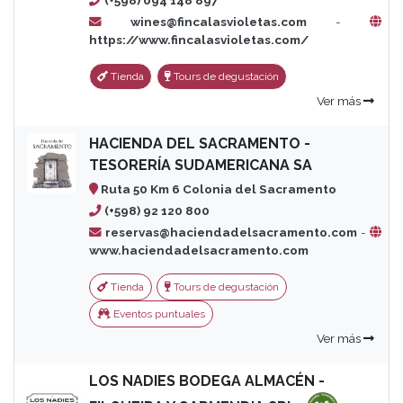
(+598) 094 148 897
wines@fincalasvioletas.com
-
https://www.fincalasvioletas.com/
Tienda
Tours de degustación
Ver más
HACIENDA DEL SACRAMENTO -
TESORERÍA SUDAMERICANA SA
Ruta 50 Km 6 Colonia del Sacramento
(+598) 92 120 800
reservas@haciendadelsacramento.com
-
www.haciendadelsacramento.com
Tienda
Tours de degustación
Eventos puntuales
Ver más
LOS NADIES BODEGA ALMACÉN -