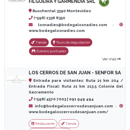
FILGUEIRA Y GARMENDIA SRL
Buschental 3390 Montevideo
(+598) 2336 8350
losnadies@bodegalosnadies.com
-
www.bodegalosnadies.com
Tienda
Tours de degustación
Eventos puntuales
Ver más
LOS CERROS DE SAN JUAN - SENFOR SA
Entrada para visitantes: Ruta 21 km 204 /
Entrada Fiscal: Ruta 21 km 213.5 Colonia del
Sacramento
(+598) 4570 7003 | 091 949 494
info@bodegaloscerrosdesanjuan.com
-
www.bodegaloscerrosdesanjuan.com/
Restaurante
Tienda