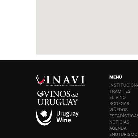
MENÚ
INSTITUCION
TRÁMITES
EL VINO
BODEGAS
VIÑEDOS
ESTADÍSTICA
NOTICIAS
AGENDA
ENOTURISMO