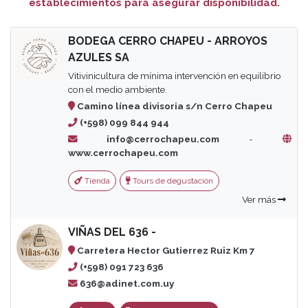
establecimientos para asegurar disponibilidad.
BODEGA CERRO CHAPEU - ARROYOS
AZULES SA
Vitivinicultura de mínima intervención en equilibrio
con el medio ambiente.
Camino línea divisoria s/n Cerro Chapeu
(+598) 099 844 944
info@cerrochapeu.com
-
www.cerrochapeu.com
Tienda
Tours de degustación
Ver más
VIÑAS DEL 636 -
Carretera Hector Gutierrez Ruiz Km 7
(+598) 091 723 636
636@adinet.com.uy