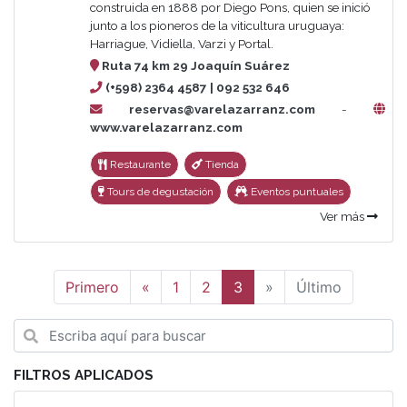
construida en 1888 por Diego Pons, quien se inició
junto a los pioneros de la viticultura uruguaya:
Harriague, Vidiella, Varzi y Portal.
Ruta 74 km 29 Joaquín Suárez
(+598) 2364 4587 | 092 532 646
reservas@varelazarranz.com
-
www.varelazarranz.com
Restaurante
Tienda
Tours de degustación
Eventos puntuales
Ver más
Anterior
Siguiente
Primero
«
1
2
3
»
Último
FILTROS APLICADOS