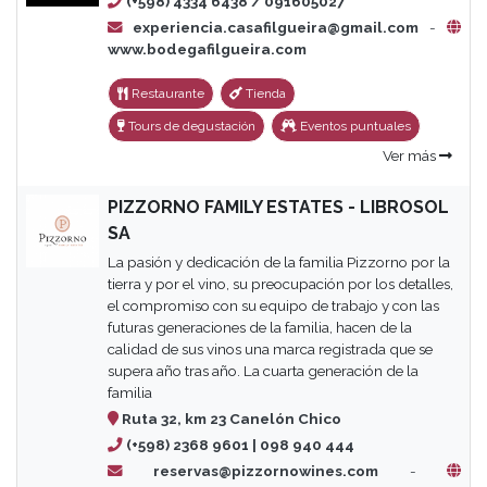
(+598) 4334 6438 / 091605027
experiencia.casafilgueira@gmail.com
-
www.bodegafilgueira.com
Restaurante
Tienda
Tours de degustación
Eventos puntuales
Ver más
PIZZORNO FAMILY ESTATES - LIBROSOL
SA
La pasión y dedicación de la familia Pizzorno por la
tierra y por el vino, su preocupación por los detalles,
el compromiso con su equipo de trabajo y con las
futuras generaciones de la familia, hacen de la
calidad de sus vinos una marca registrada que se
supera año tras año. La cuarta generación de la
familia
Ruta 32, km 23 Canelón Chico
(+598) 2368 9601 | 098 940 444
reservas@pizzornowines.com
-