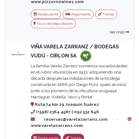
www.pizzornowines.com
Restaurante
Alojamiento
Tienda
Tours de degustación
Ver más
VIÑA VARELA ZARRANZ / BODEGAS
VUDÚ - CIRLON SA
La familia Varela Zarranz comienza sus actividades
en el rubro vitivinícola en 1933, adquiriendo una
década después las instalaciones de la bodega
construida en 1888 por Diego Pons, quien se inició
junto a los pioneros de la viticultura uruguaya:
Harriague, Vidiella, Varzi y Portal.
Ruta 74 km 29 Joaquín Suárez
(+598) 2364 4587 | 092 532 646
reservas@varelazarranz.com
-
www.varelazarranz.com
Restaurante
Tienda