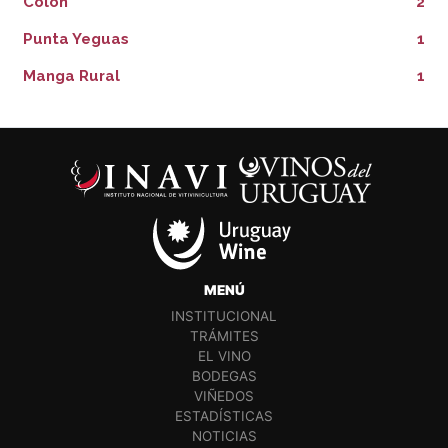
Colón
2
Punta Yeguas
1
Manga Rural
1
MENÚ
INSTITUCIONAL
TRÁMITES
EL VINO
BODEGAS
VIÑEDOS
ESTADÍSTICAS
NOTICIAS