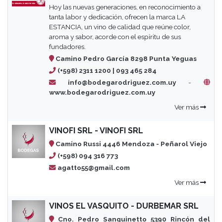
Hoy las nuevas generaciones, en reconocimiento a
tanta labor y dedicación, ofrecen la marca LA
ESTANCIA, un vino de calidad que reúne color,
aroma y sabor, acorde con el espíritu de sus
fundadores.
Camino Pedro García 8298 Punta Yeguas
(+598) 2311 1200 | 093 465 284
info@bodegarodriguez.com.uy
-
www.bodegarodriguez.com.uy
Ver más
VINOFI SRL - VINOFI SRL
Camino Russi 4446 Mendoza - Peñarol Viejo
(+598) 094 316 773
agatto55@gmail.com
Ver más
VINOS EL VASQUITO - DURBEMAR SRL
Cno. Pedro Sanguinetto 5390 Rincón del