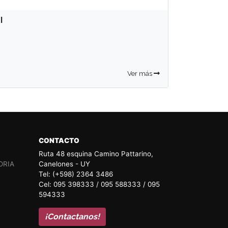
I
Ver más
CONTACTO
Ruta 48 esquina Camino Pattarino,
ORIA
Canelones - UY
Tel: (+598) 2364 3486
Cel: 095 398333 / 095 588333 / 095
594333
¡Contactanos!