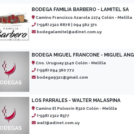
BODEGA FAMILIA BARBERO - LAMITEL SA
Camino Francisco Azarola 2274 Colón - Melilla
(+598) 2322 8876 | 094 562 371
bodegalamitel@adinet.com.uy
BODEGA MIGUEL FRANCONE - MIGUEL AN
Cno. Uruguay 5140 Colón - Melilla
(+598) 094 360 772
bodega932c@gmail.com
LOS PARRALES - WALTER MALASPINA
Camino El Polvorin 8320 Colón - Melilla
(+598) 2322 8577
walt@adinet.com.uy