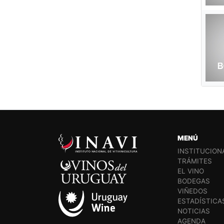
MENÚ
INSTITUCION
TRÁMITES
EL VINO
BODEGAS
VIÑEDOS
ESTADÍSTICA
NOTICIAS
AGENDA