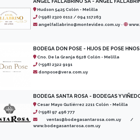
ANGEL FALLABRINO SA - ANGEL FALLABRI
Hudson 5425 Colón - Melilla
(+598) 2320 0112 / 094 117263
angelfallabrino@montevideo.com.uy
-
www.
BODEGA DON POSE - HIJOS DE POSE HNOS
Cno. De la Granja 6528 Colón - Melilla
(+598) 2322 9191
donpose@vera.com.uy
BODEGA SANTA ROSA - BODEGAS Y VIÑEDO
Cesar Mayo Gutiérrez 2211 Colón - Melilla
(+598) 97 496 777
ventas@bodegasantarosa.com.uy / vis
www.bodegasantarosa.com.uy