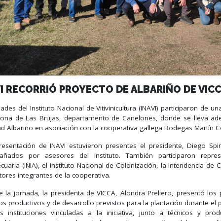
VI RECORRIÓ PROYECTO DE ALBARIÑO DE VIC
ades del Instituto Nacional de Vitivinicultura (INAVI) participaron de un
zona de Las Brujas, departamento de Canelones, donde se lleva adel
ad Albariño en asociación con la cooperativa gallega Bodegas Martín 
resentación de INAVI estuvieron presentes el presidente, Diego Spino
ñados por asesores del Instituto. También participaron represe
cuaria (INIA), el Instituto Nacional de Colonización, la Intendencia d
ores integrantes de la cooperativa.
e la jornada, la presidenta de VICCA, Alondra Preliero, presentó los 
os productivos y de desarrollo previstos para la plantación durante el
tas instituciones vinculadas a la iniciativa, junto a técnicos y pro