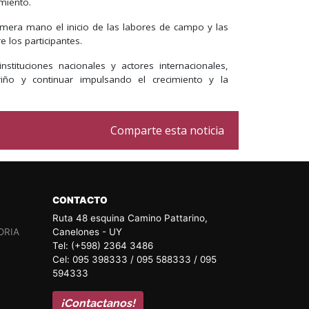
miento.
rimera mano el inicio de las labores de campo y las
 los participantes.
nstituciones nacionales y actores internacionales,
iño y continuar impulsando el crecimiento y la
Comparte esta noticia
CONTACTO
Ruta 48 esquina Camino Pattarino,
ORIA
Canelones - UY
Tel: (+598) 2364 3486
Cel: 095 398333 / 095 588333 / 095
594333
¡Contactanos!