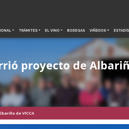
IONAL
TRÁMITES
EL VINO
BODEGAS
VIÑEDOS
ESTADÍS
rrió proyecto de Albari
Albariño de VICCA