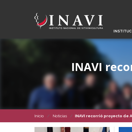
INSTITUC
INAVI reco
Inicio
Noticias
INAVI recorrió proyecto de 