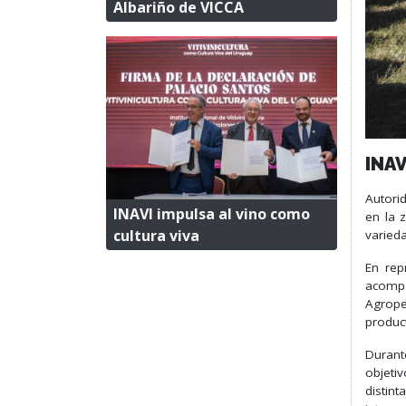
Albariño de VICCA
INA
Autorid
INAVI impulsa al vino como
en la 
cultura viva
varied
En rep
acompa
Agrope
product
Durant
objetiv
distin