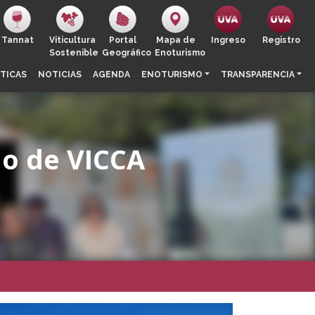
Tannat
Viticultura
Portal
Mapa de
Ingreso
Registro
Sostenible
Geográfico
Enoturismo
TICAS
NOTICIAS
AGENDA
ENOTURISMO
TRANSPARENCIA
ño de VICCA