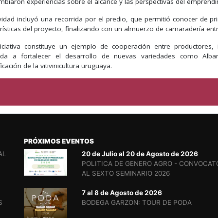
ambiaron experiencias sobre el alcance y las perspectivas del emprendi
ividad incluyó una recorrida por el predio, que permitió conocer de p
rísticas del proyecto, finalizando con un almuerzo de camaradería entre
niciativa constituye un ejemplo de cooperación entre productores, i
ada a fortalecer el desarrollo de nuevas variedades como Albar
ficación de la vitivinicultura uruguaya.
PRÓXIMOS EVENTOS
AL
20 de Julio al 20 de Agosto de 2026
POLITICA DE GENERO AGRO - CONVOCAT
AL SEXTO SEMINARIO 2026
7 al 8 de Agosto de 2026
S
BODEGA GARZON: TOUR DE PODA