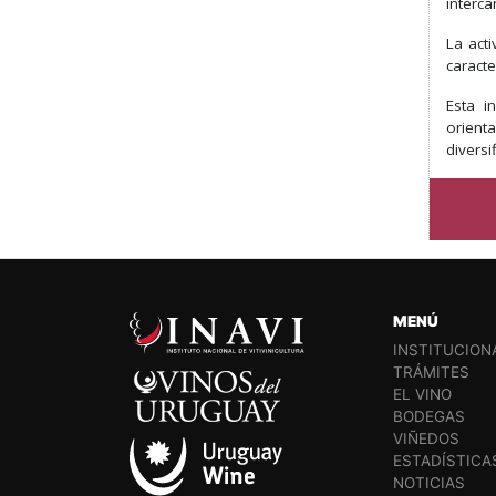
interc
La act
caracte
Esta i
orient
diversi
MENÚ
INSTITUCION
TRÁMITES
EL VINO
BODEGAS
VIÑEDOS
ESTADÍSTICA
NOTICIAS