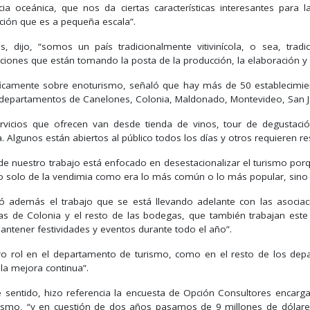
ncia oceánica, que nos da ciertas características interesantes para 
ción que es a pequeña escala”.
, dijo, “somos un país tradicionalmente vitivinícola, o sea, tra
ciones que están tomando la posta de la producción, la elaboración y 
ficamente sobre enoturismo, señaló que hay más de 50 establecimient
 departamentos de Canelones, Colonia, Maldonado, Montevideo, San Jos
rvicios que ofrecen van desde tienda de vinos, tour de degustació
. Algunos están abiertos al público todos los días y otros requieren re
 de nuestro trabajo está enfocado en desestacionalizar el turismo por
o solo de la vendimia como era lo más común o lo más popular, sino t
ó además el trabajo que se está llevando adelante con las asocia
s de Colonia y el resto de las bodegas, que también trabajan este
antener festividades y eventos durante todo el año”.
ro rol en el departamento de turismo, como en el resto de los dep
la mejora continua”.
e sentido, hizo referencia la encuesta de Opción Consultores encar
ismo, “y en cuestión de dos años pasamos de 9 millones de dólare