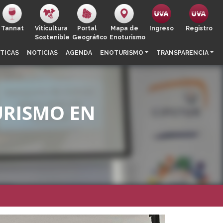
Tannat
Viticultura
Portal
Mapa de
Ingreso
Registro
Sostenible
Geográfico
Enoturismo
TICAS
NOTICIAS
AGENDA
ENOTURISMO
TRANSPARENCIA
URISMO EN