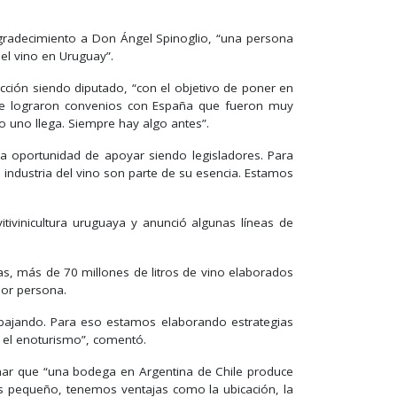
gradecimiento a Don Ángel Spinoglio, “una persona
el vino en Uruguay”.
acción siendo diputado, “con el objetivo de poner en
 se lograron convenios con España que fueron muy
o uno llega. Siempre hay algo antes”.
la oportunidad de apoyar siendo legisladores. Para
 industria del vino son parte de su esencia. Estamos
itivinicultura uruguaya y anunció algunas líneas de
as, más de 70 millones de litros de vino elaborados
por persona.
á bajando. Para eso estamos elaborando estrategias
s el enoturismo”, comentó.
ginar que “una bodega en Argentina de Chile produce
 pequeño, tenemos ventajas como la ubicación, la