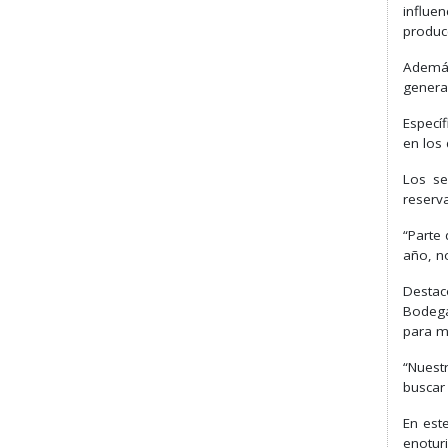
influe
produc
Además
genera
Especí
en los
Los se
reserva
“Parte
año, n
Destac
Bodega
para m
“Nuest
buscar 
En est
enotur