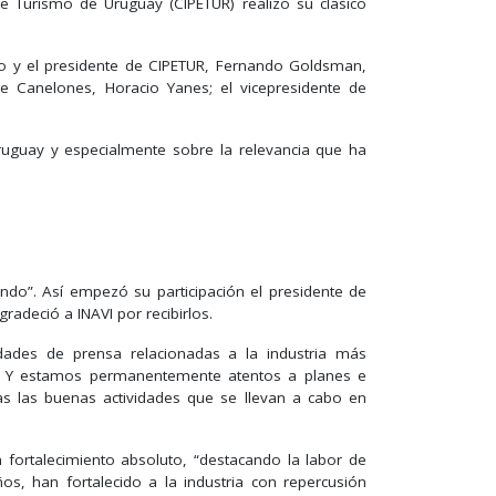
de Turismo de Uruguay (CIPETUR) realizó su clásico
lio y el presidente de CIPETUR, Fernando Goldsman,
 Canelones, Horacio Yanes; el vicepresidente de
Uruguay y especialmente sobre la relevancia que ha
o”. Así empezó su participación el presidente de
radeció a INAVI por recibirlos.
dades de prensa relacionadas a la industria más
ó-. Y estamos permanentemente atentos a planes e
das las buenas actividades que se llevan a cabo en
n fortalecimiento absoluto, “destacando la labor de
, han fortalecido a la industria con repercusión