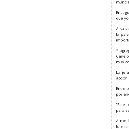
mundia
Ensegu
que yo
A su v
la pal
import
Y agre
Canelo
muy co
La jef
acción 
Entre 
por añ
“Este 
para se
A modo
lo mis