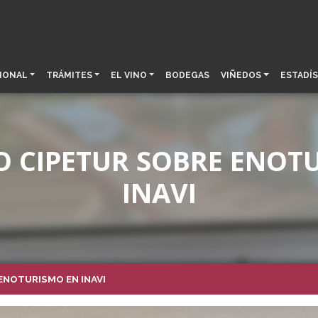
IONAL
TRÁMITES
EL VINO
BODEGAS
VIÑEDOS
ESTADÍS
 CIPETUR SOBRE ENOT
INAVI
ENOTURISMO EN INAVI