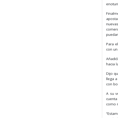
enotur
Finalm
aposta
nuevas
comerc
puedan
Para e
con un
Añadió
hacia 
Dijo qu
llega a
con bo
A su v
cuenta
como m
“Estam