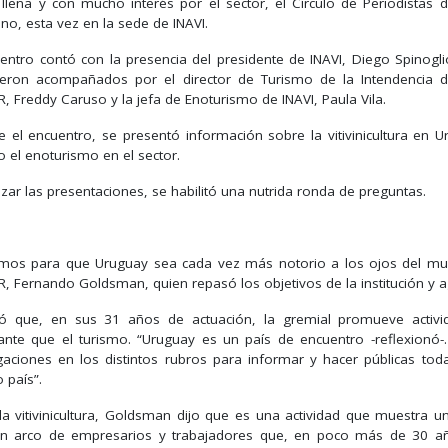
 llena y con mucho interés por el sector, el Círculo de Periodistas 
no, esta vez en la sede de INAVI.
uentro contó con la presencia del presidente de INAVI, Diego Spinog
eron acompañados por el director de Turismo de la Intendencia de
, Freddy Caruso y la jefa de Enoturismo de INAVI, Paula Vila.
e el encuentro, se presentó información sobre la vitivinicultura en 
 el enoturismo en el sector.
lizar las presentaciones, se habilitó una nutrida ronda de preguntas.
mos para que Uruguay sea cada vez más notorio a los ojos del mund
, Fernando Goldsman, quien repasó los objetivos de la institución y ag
ó que, en sus 31 años de actuación, la gremial promueve activi
ante que el turismo. “Uruguay es un país de encuentro -reflexion
igaciones en los distintos rubros para informar y hacer públicas to
 país”.
la vitivinicultura, Goldsman dijo que es una actividad que muestra u
n arco de empresarios y trabajadores que, en poco más de 30 años