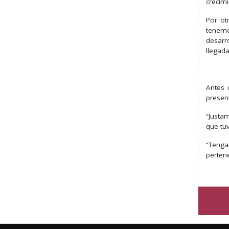
crecim
Por ot
tenemo
desarr
llegada
Antes 
presen
“Justa
que tu
“Tenga
pertene