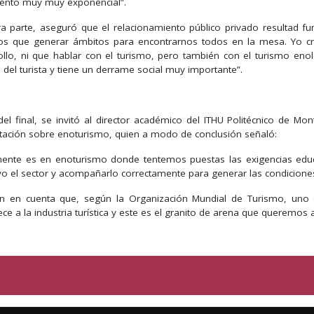
iento muy muy exponencial”.
ra parte, aseguró que el relacionamiento público privado resultad f
s que generar ámbitos para encontrarnos todos en la mesa. Yo cr
ollo, ni que hablar con el turismo, pero también con el turismo enol
 del turista y tiene un derrame social muy importante”.
del final, se invitó al director académico del ITHU Politécnico de M
tación sobre enoturismo, quien a modo de conclusión señaló:
mente es en enoturismo donde tentemos puestas las exigencias edu
vo el sector y acompañarlo correctamente para generar las condicione
n en cuenta que, según la Organización Mundial de Turismo, uno
ce a la industria turística y este es el granito de arena que queremos a