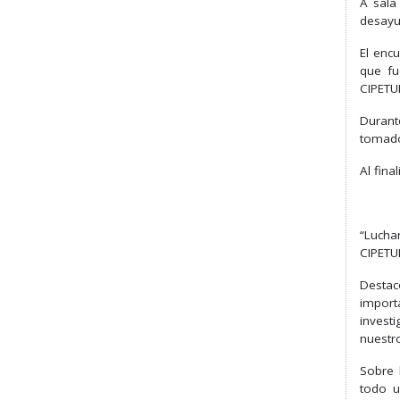
A sala
desayu
El enc
que fu
CIPETUR
Durant
tomado
Al fina
“Lucha
CIPETUR
Destac
import
invest
nuestro
Sobre 
todo u