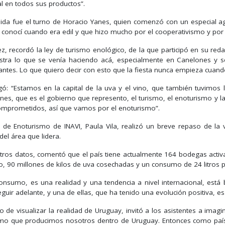
l en todos sus productos”.
ida fue el turno de Horacio Yanes, quien comenzó con un especial a
 conocí cuando era edil y que hizo mucho por el cooperativismo y por 
ez, recordó la ley de turismo enológico, de la que participó en su red
estra lo que se venía haciendo acá, especialmente en Canelones y
antes. Lo que quiero decir con esto que la fiesta nunca empieza cuand
gó: “Estamos en la capital de la uva y el vino, que también tuvimos 
nes, que es el gobierno que represento, el turismo, el enoturismo y la
mprometidos, así que vamos por el enoturismo”.
a de Enoturismo de INAVI, Paula Vila, realizó un breve repaso de la v
del área que lidera.
otros datos, comentó que el país tiene actualmente 164 bodegas activ
o, 90 millones de kilos de uva cosechadas y un consumo de 24 litros 
consumo, es una realidad y una tendencia a nivel internacional, est
guir adelante, y una de ellas, que ha tenido una evolución positiva, e
 de visualizar la realidad de Uruguay, invitó a los asistentes a ima
mo que producimos nosotros dentro de Uruguay. Entonces como país