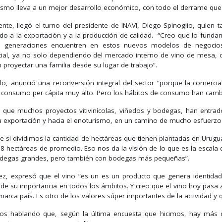
ismo lleva a un mejor desarrollo económico, con todo el derrame que e
ente, llegó el turno del presidente de INAVI, Diego Spinoglio, quie
do a la exportación y a la producción de calidad. “Creo que lo fundam
 generaciones encuentren en estos nuevos modelos de negocios pa
ial, ya no solo dependiendo del mercado interno de vino de mesa, 
 proyectar una familia desde su lugar de trabajo”.
llo, anunció una reconversión integral del sector “porque la comerci
 consumo per cápita muy alto. Pero los hábitos de consumo han cambia
 que muchos proyectos vitivinícolas, viñedos y bodegas, han entrad
la exportación y hacia el enoturismo, en un camino de mucho esfuerzo q
e si dividimos la cantidad de hectáreas que tienen plantadas en Urugua
 8 hectáreas de promedio. Eso nos da la visión de lo que es la escala 
degas grandes, pero también con bodegas más pequeñas”.
ez, expresó que el vino “es un es un producto que genera identid
 de su importancia en todos los ámbitos. Y creo que el vino hoy pasa
arca país. Es otro de los valores súper importantes de la actividad y
os hablando que, según la última encuesta que hicimos, hay más d