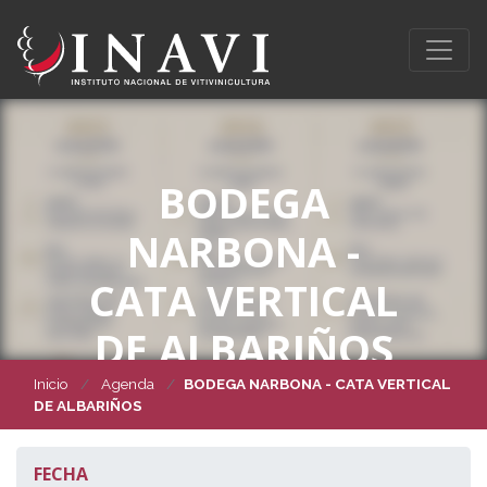
BODEGA
NARBONA -
CATA VERTICAL
DE ALBARIÑOS
Inicio
Agenda
BODEGA NARBONA - CATA VERTICAL
DE ALBARIÑOS
FECHA