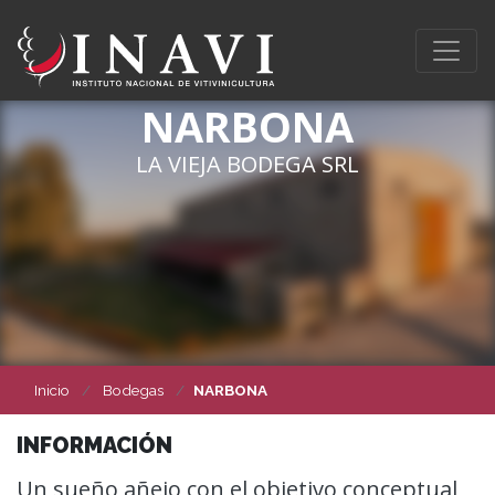
NARBONA
LA VIEJA BODEGA SRL
Inicio
Bodegas
NARBONA
INFORMACIÓN
Un sueño añejo con el objetivo conceptual