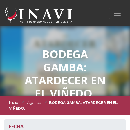
BODEGA
GAMBA:
ATARDECER EN
EL VIÑEDO.
Inicio
Agenda
BODEGA GAMBA: ATARDECER EN EL
VIÑEDO.
FECHA