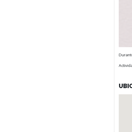
Durant
Activi
UBI