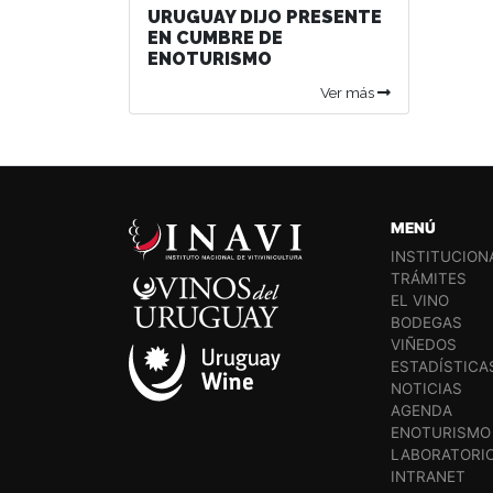
URUGUAY DIJO PRESENTE
EN CUMBRE DE
ENOTURISMO
Ver más
MENÚ
INSTITUCION
TRÁMITES
EL VINO
BODEGAS
VIÑEDOS
ESTADÍSTICA
NOTICIAS
AGENDA
ENOTURISMO
LABORATORI
INTRANET