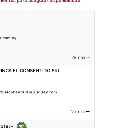
ientos para asegurar disponibilidad.
s.com.uy
Ver más
FINCA EL CONSENTIDO SRL
ww.elconsentidouruguay.com
Ver más
otel -