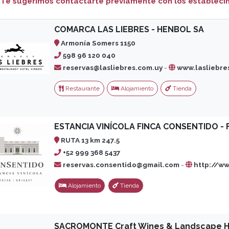
Te sugerimos contactarte previamente con los establecim
COMARCA LAS LIEBRES - HENBOL SA
Armonía Somers 1150
598 96 120 040
reservas@lasliebres.com.uy
-
www.lasliebre
Restaurante
Alojamiento
Tienda
ESTANCIA VINÍCOLA FINCA CONSENTIDO - 
RUTA 13 km 247.5
+52 999 368 5437
reservas.consentido@gmail.com
-
http://w
Alojamiento
Tienda
SACROMONTE Craft Wines & Landscape H