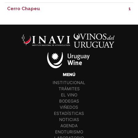
Cerro Chapeu
1
MENÚ
INSTITUCIONAL
TRÁMITES
EL VINO
BODEGAS
VIÑEDOS
ESTADÍSTICAS
NOTICIAS
AGENDA
ENOTURISMO
LABORATORIO