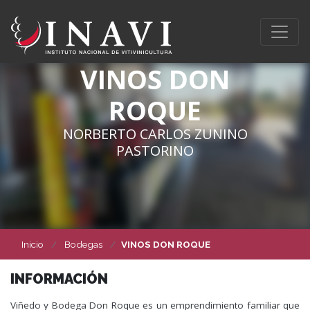
VINOS DON
ROQUE
NORBERTO CARLOS ZUNINO
PASTORINO
Inicio
Bodegas
VINOS DON ROQUE
INFORMACIÓN
Viñedo y Bodega Don Roque es un emprendimiento familiar que