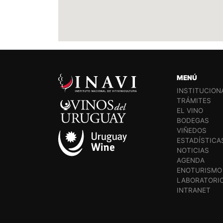
MENÚ
INSTITUCION
TRÁMITES
EL VINO
BODEGAS
VIÑEDOS
ESTADÍSTICA
NOTICIAS
AGENDA
ENOTURISMO
LABORATORI
INTRANET