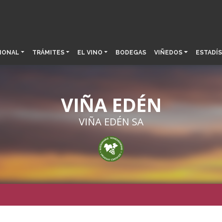
IONAL
TRÁMITES
EL VINO
BODEGAS
VIÑEDOS
ESTADÍS
VIÑA EDÉN
VIÑA EDÉN SA