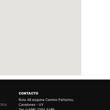
CONTACTO
Ruta 48 esquina Camino Pattarino,
ORIA
Canelones - UY
Tel: (+598) 2364 3486