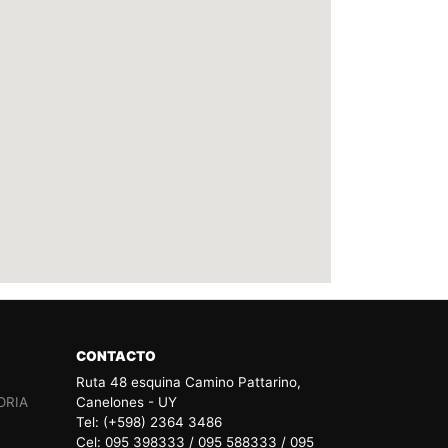
CONTACTO
Ruta 48 esquina Camino Pattarino,
ORIA
Canelones - UY
Tel: (+598) 2364 3486
Cel: 095 398333 / 095 588333 / 095